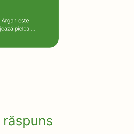
e Argan este
ează pielea ...
 răspuns