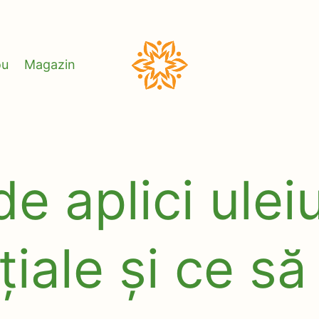
ou
Magazin
Darnic
Natural
e aplici uleiu
iale și ce să