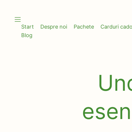
Skip
to
content
Start
Despre noi
Pachete
Carduri cad
Blog
Und
esenț