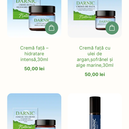
Cremă față –
Cremă față cu
hidratare
ulei de
intensă,30ml
argan,șofrănel și
alge marine,30ml
50,00
lei
50,00
lei