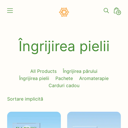
Skip
to
Search
Minic
0
content
Toggle
Togg
Darnic
Natural
Îngrijirea pielii
All Products
Îngrijirea părului
Îngrijirea pielii
Pachete
Aromaterapie
Carduri cadou