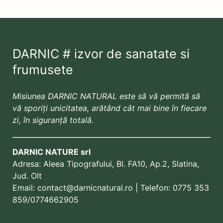
DARNIC # izvor de sanatate si
frumusete
Misiunea DARNIC NATURAL este să vă permită să
vă sporiți unicitatea, arătând cât mai bine în fiecare
zi, în siguranță totală.
DARNIC NATURE srl
Adresa:
Aleea Tipografului, Bl. FA10, Ap.2, Slatina,
Jud. Olt
Email:
contact@darnicnatural.ro
| Telefon:
0775 353
859
/0774662905