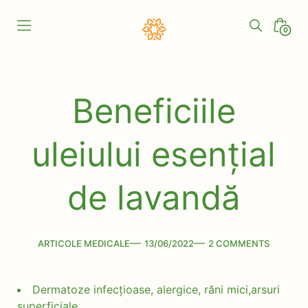
Skip
to
Search
Minic
0
content
Toggle
Togg
Darnic
Natural
Beneficiile
uleiului esențial
de lavandă
Categories
Post
Comments
ARTICOLE MEDICALE
13/06/2022
2 COMMENTS
date
Dermatoze infecțioase, alergice, răni mici,arsuri
superficiale.