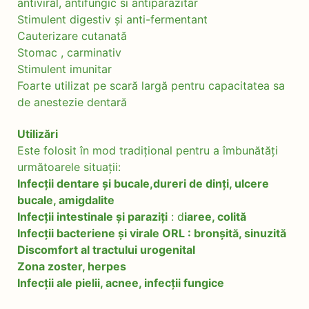
antiviral, antifungic si antiparazitar
Stimulent digestiv și anti-fermentant
Cauterizare cutanată
Stomac , carminativ
Stimulent imunitar
Foarte utilizat pe scară largă pentru capacitatea sa
de anestezie dentară
Utilizări
Este folosit în mod tradițional pentru a îmbunătăți
următoarele situații:
Infecții dentare și bucale,dureri de dinți, ulcere
bucale, amigdalite
Infecții intestinale și paraziți
: d
iaree, colită
Infecții bacteriene și virale ORL : bronșită, sinuzită
Discomfort al tractului urogenital
Zona zoster, herpes
Infecții ale pielii, acnee, infecții fungice