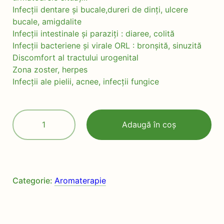
Infecții dentare și bucale,dureri de dinți, ulcere
bucale, amigdalite
Infecții intestinale și paraziți : diaree, colită
Infecții bacteriene și virale ORL : bronșită, sinuzită
Discomfort al tractului urogenital
Zona zoster, herpes
Infecții ale pielii, acnee, infecții fungice
Cantitate
Adaugă în coș
Ulei
esențial
Cuișoare
Organic,10ml
Categorie:
Aromaterapie