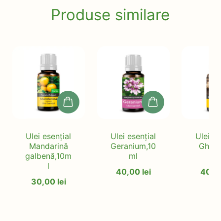
Produse similare
Ulei esențial
Ulei esențial
Ulei es
Mandarină
Geranium,10
Ghimb
galbenă,10m
ml
m
l
40,00
lei
40,
30,00
lei