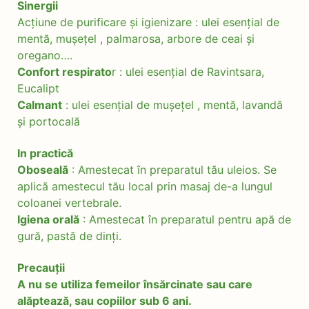
Sinergii
Acțiune de purificare și igienizare : ulei esențial de
mentă, mușețel , palmarosa, arbore de ceai și
oregano….
Confort respirato
r : ulei esențial de Ravintsara,
Eucalipt
Calmant
: ulei esențial de mușețel , mentă, lavandă
și portocală
In practică
Oboseală
: Amestecat în preparatul tău uleios. Se
aplică amestecul tău local prin masaj de-a lungul
coloanei vertebrale.
Igiena orală
: Amestecat în preparatul pentru apă de
gură, pastă de dinți.
Precauții
A nu se utiliza femeilor însărcinate sau care
alăptează, sau copiilor sub 6 ani.