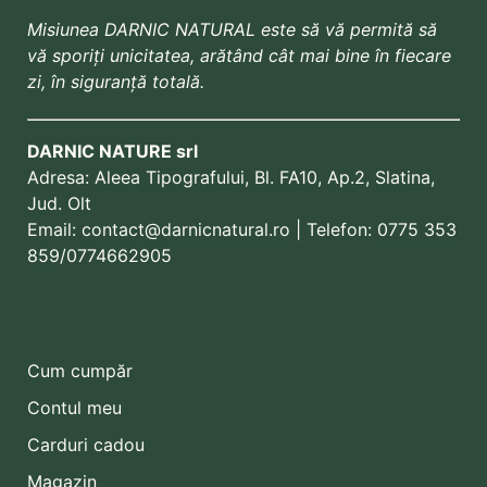
Misiunea DARNIC NATURAL este să vă permită să
vă sporiți unicitatea, arătând cât mai bine în fiecare
zi, în siguranță totală.
DARNIC NATURE srl
Adresa:
Aleea Tipografului, Bl. FA10, Ap.2, Slatina,
Jud. Olt
Email:
contact@darnicnatural.ro
| Telefon:
0775 353
859
/0774662905
Cum cumpăr
Contul meu
Carduri cadou
Magazin