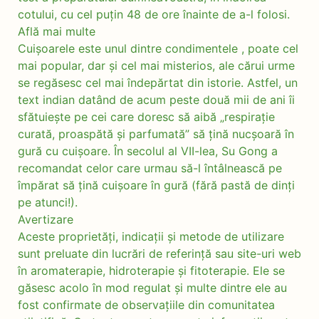
cotului, cu cel puțin 48 de ore înainte de a-l folosi.
Află mai multe
Cuișoarele este unul dintre condimentele , poate cel
mai popular, dar și cel mai misterios, ale cărui urme
se regăsesc cel mai îndepărtat din istorie. Astfel, un
text indian datând de acum peste două mii de ani îi
sfătuiește pe cei care doresc să aibă „respirație
curată, proaspătă și parfumată” să țină nucșoară în
gură cu cuișoare. În secolul al VII-lea, Su Gong a
recomandat celor care urmau să-l întâlnească pe
împărat să țină cuișoare în gură (fără pastă de dinți
pe atunci!).
Avertizare
Aceste proprietăți, indicații și metode de utilizare
sunt preluate din lucrări de referință sau site-uri web
în aromaterapie, hidroterapie și fitoterapie. Ele se
găsesc acolo în mod regulat și multe dintre ele au
fost confirmate de observațiile din comunitatea