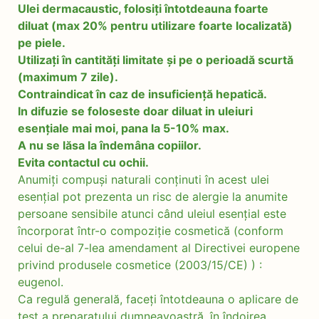
Ulei dermacaustic, folosiți întotdeauna foarte
diluat (max 20% pentru utilizare foarte localizată)
pe piele.
Utilizați în cantități limitate și pe o perioadă scurtă
(maximum 7 zile).
Contraindicat în caz de insuficiență hepatică.
In difuzie se foloseste doar diluat in uleiuri
esențiale mai moi, pana la 5-10% max.
A nu se lăsa la îndemâna copiilor.
Evita contactul cu ochii.
Anumiți compuși naturali conținuti în acest ulei
esențial pot prezenta un risc de alergie la anumite
persoane sensibile atunci când uleiul esențial este
încorporat într-o compoziție cosmetică (conform
celui de-al 7-lea amendament al Directivei europene
privind produsele cosmetice (2003/15/CE) ) :
eugenol.
Ca regulă generală, faceți întotdeauna o aplicare de
test a preparatului dumneavoastră, în îndoirea