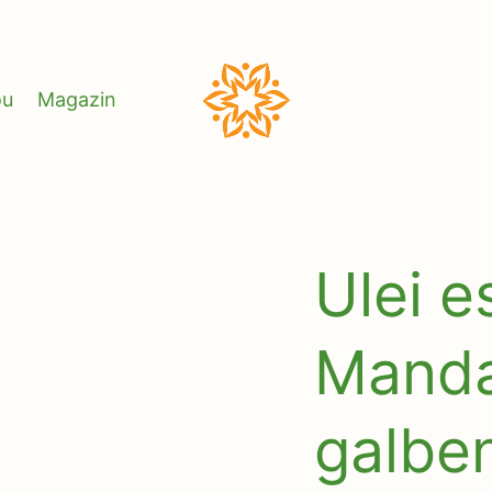
ou
Magazin
Darnic
Natural
Ulei e
Manda
galbe