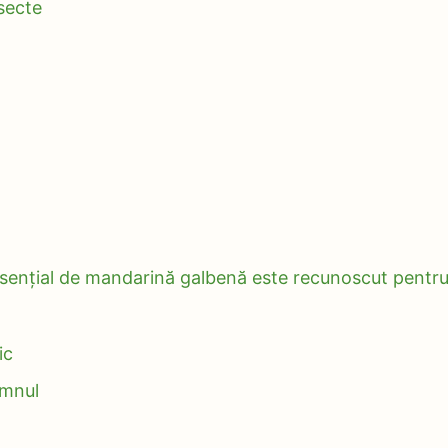
secte
 esențial de mandarină galbenă este recunoscut pentr
ic
mnul