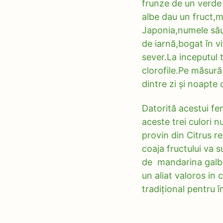
frunze de un verde i
albe dau un fruct,m
Japonia,numele său p
de iarnă,bogat în vi
sever.La inceputul 
clorofile.Pe măsură
dintre zi și noapte 
Datorită acestui fe
aceste trei culori 
provin din Citrus re
coaja fructului va s
de mandarina galben
un aliat valoros i
tradițional pentru î