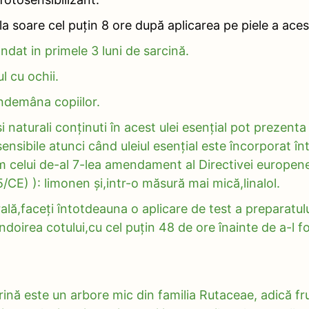
a soare cel puțin 8 ore după aplicarea pe piele a acest
dat in primele 3 luni de sarcină.
l cu ochii.
îndemâna copiilor.
naturali conținuti în acest ulei esențial pot prezenta 
nsibile atunci când uleiul esențial este încorporat în
 celui de-al 7-lea amendament al Directivei europene
CE) ): limonen și,intr-o măsură mai mică,linalol.
lă,faceți întotdeauna o aplicare de test a preparatul
doirea cotului,cu cel puțin 48 de ore înainte de a-l fo
nă este un arbore mic din familia Rutaceae, adică fru