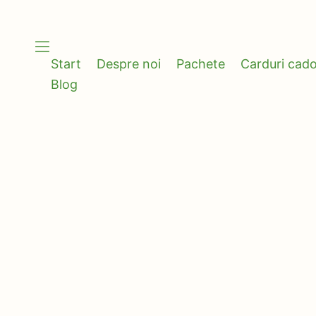
Skip
to
content
Start
Despre noi
Pachete
Carduri cad
Blog