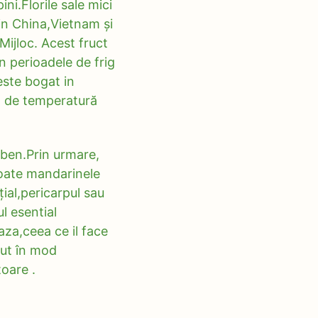
ni.Florile sale mici
in China,Vietnam și
Mijloc. Acest fruct
n perioadele de frig
este bogat in
a de temperatură
lben.Prin urmare,
toate mandarinele
ial,pericarpul sau
l esential
za,ceea ce il face
cut în mod
toare .