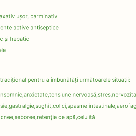
laxativ ușor, carminativ
iente active antiseptice
c și hepatic
ele
tradițional pentru a îmbunătăți următoarele situații:
insomnie,anxietate,tensiune nervoasă,stres,nervozita
sie,gastralgie,sughit,colici,spasme intestinale,aerofag
: acnee,seboree,retenție de apă,celulită