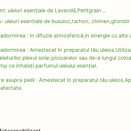
t: uleiuri esențiale de Lavandă,Petitgrain …
v: uleiuri esențiale de busuioc,tarhon, chimen,ghimbir
adormirea : In difuzie atmosferică,in sinergie cu alte ul
 adormirea : Amestecat în preparatul tău uleios.Utiliz
eturilor,plexul solar,picioarelor sau de-a lungul colo
imp ce inhalați parfumul uleiului esențial.
e asupra pielii : Amestecat în preparatul tău uleios.Ap
afectate.
fotosensibilizant.