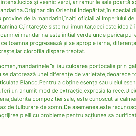
ntens,lucios și veșnic verzi,iar ramurile sale poartă spi
andarina.Originar din Orientul Îndepărtat,în special d
rovine de la mandarini,înalți oficiali ai Imperiului de 
tamina C,întărește sistemul imunitar,deci este ideală î
toamnei mandarina este initial verde unde pericarpul 
 ce toamna progresează și se apropie iarna, diferenț
crește,iar clorofila dispare treptat.
nomen,mandarinele își iau culoarea portocalie prin ga
nu se datorează unei diferențe de varietate,deoarece 
ticulata Blanco.Pentru a obține esența sau uleiul esenț
uferi un anumit mod de extracție,expresia la rece.Uleiu
a,datorita compozitiei sale, este cunoscut si calmea
n caz de tulburare de somn.De asemenea,este recunos
ngrijirea pielii cu probleme pentru acțiunea sa purifica