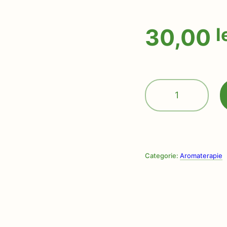
30,00
l
Cantitate
Ulei
esențial
Mandarină
galbenă,10ml
Categorie:
Aromaterapie