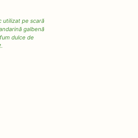
utilizat pe scară
 mandarină galbenă
rfum dulce de
t.