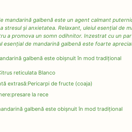
 mandarină galbenă este un agent calmant puternic 
a stresul și anxietatea. Relaxant, uleiul esențial de
ru a promova un somn odihnitor. Inzestrat cu un pa
eiul esențial de mandarină galbenă este foarte aprecia
mandarină galbenă este obișnuit în mod tradițional
trus reticulata Blanco
tă extrasă:Pericarpi de fructe (coaja)
ere:presare la rece
mandarină galbenă este obișnuit în mod tradițional