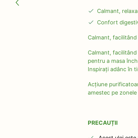
Calmant, relaxan
Confort digesti
Calmant, facilitând 
Calmant, facilitând
pentru a masa închei
Inspirați adânc în t
Acțiune purificatoar
amestec pe zonele 
PRECAUȚII
Acest ulei este 