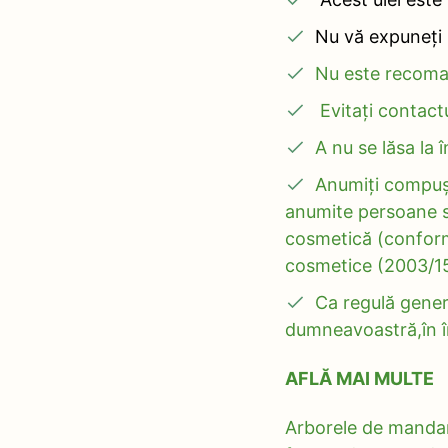
Nu vă expuneți l
Nu este recoman
Evitați contactu
A nu se lăsa la 
Anumiți compuși 
anumite persoane se
cosmetică (conform
cosmetice (2003/15/
Ca regulă genera
dumneavoastră,în în
AFLĂ MAI MULTE
Arborele de mandari