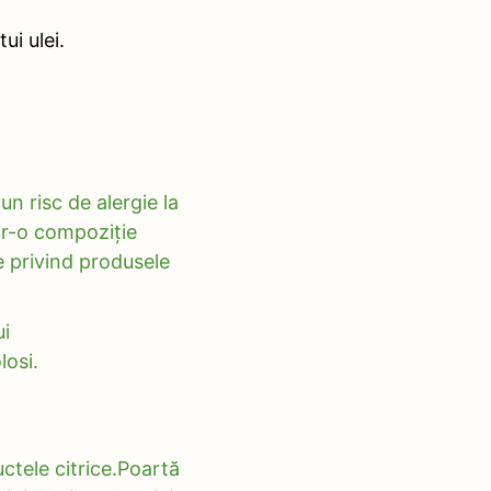
ui ulei.
un risc de alergie la
tr-o compoziție
 privind produsele
ui
losi.
ctele citrice.Poartă