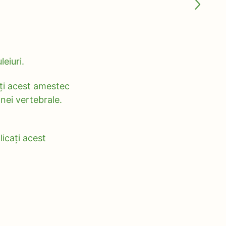
eiuri.
ați acest amestec
anei vertebrale.
licați acest