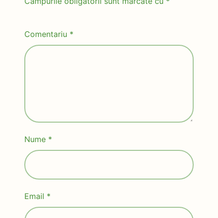
Câmpurile obligatorii sunt marcate cu
*
Comentariu
*
Nume
*
Email
*