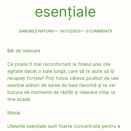
esențiale
Categories
Post
Comments
DARURILE NATURII
14/11/2023
0 COMMENTS
date
Băi de relaxare
Ce poate fi mai reconfortant la finalul unei zile
agitate decât o baie lungă, care să te ajute să îți
recapeți forțele? Poți folosi câteva picături de ulei
esențial alături de sarea de baie favorită și te vei
bucura de momente de răsfăț și relaxare chiar la
tine acasă.
Masaj
Uleiurile esențiale sunt foarte concentrate pentru a