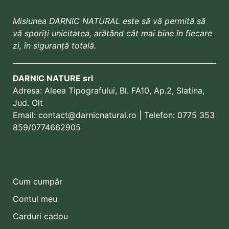
Misiunea DARNIC NATURAL este să vă permită să
vă sporiți unicitatea, arătând cât mai bine în fiecare
zi, în siguranță totală.
DARNIC NATURE srl
Adresa:
Aleea Tipografului, Bl. FA10, Ap.2, Slatina,
Jud. Olt
Email:
contact@darnicnatural.ro
| Telefon:
0775 353
859
/0774662905
Cum cumpăr
Contul meu
Carduri cadou