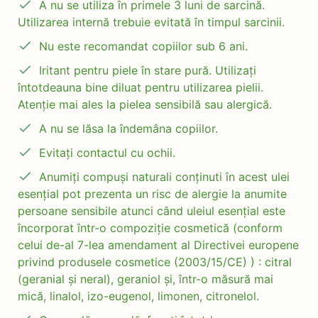
A nu se utiliza în primele 3 luni de sarcină.
Utilizarea internă trebuie evitată în timpul sarcinii.
Nu este recomandat copiilor sub 6 ani.
Iritant pentru piele în stare pură. Utilizați
întotdeauna bine diluat pentru utilizarea pielii.
Atenție mai ales la pielea sensibilă sau alergică.
A nu se lăsa la îndemâna copiilor.
Evitați contactul cu ochii.
Anumiți compuși naturali conținuti în acest ulei
esențial pot prezenta un risc de alergie la anumite
persoane sensibile atunci când uleiul esențial este
încorporat într-o compoziție cosmetică (conform
celui de-al 7-lea amendament al Directivei europene
privind produsele cosmetice (2003/15/CE) ) : citral
(geranial și neral), geraniol și, într-o măsură mai
mică, linalol, izo-eugenol, limonen, citronelol.