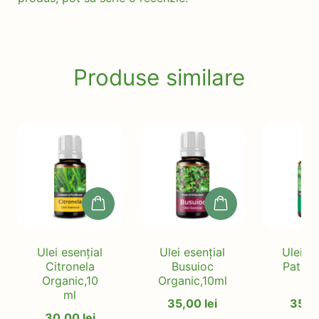
Produse similare
Ulei esențial
Ulei esențial
Ulei es
Citronela
Busuioc
Patcho
Organic,10
Organic,10ml
m
ml
35,00
lei
35,
30,00
lei