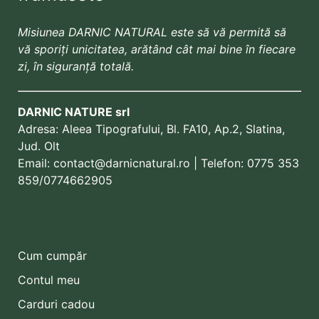
Misiunea DARNIC NATURAL este să vă permită să
vă sporiți unicitatea, arătând cât mai bine în fiecare
zi, în siguranță totală.
DARNIC NATURE srl
Adresa:
Aleea Tipografului, Bl. FA10, Ap.2, Slatina,
Jud. Olt
Email:
contact@darnicnatural.ro
| Telefon:
0775 353
859
/0774662905
Cum cumpăr
Contul meu
Carduri cadou