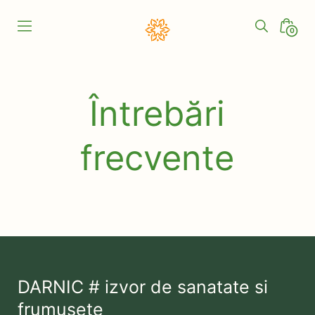
Skip
to
Search
Minic
0
content
Toggle
Togg
Darnic
Natural
Întrebări
frecvente
DARNIC # izvor de sanatate si
frumusete